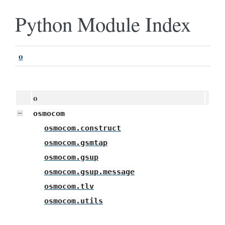
Python Module Index
o
o
osmocom
osmocom.construct
osmocom.gsmtap
osmocom.gsup
osmocom.gsup.message
osmocom.tlv
osmocom.utils