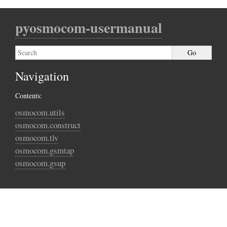
pyosmocom-usermanual
Navigation
Contents:
osmocom.utils
osmocom.construct
osmocom.tlv
osmocom.gsmtap
osmocom.gsup